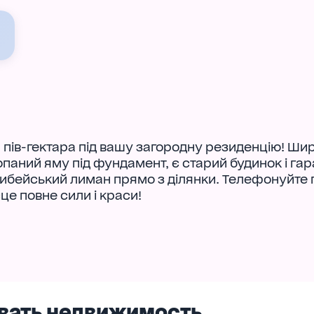
- пів-гектара під вашу загородну резиденцію! Ши
опаний яму під фундамент, є старий будинок і гар
жибейський лиман прямо з ділянки. Телефонуйте
це повне сили і краси!
вать недвижимость