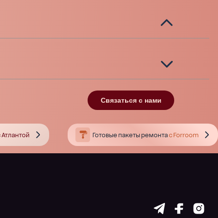
Связаться с нами
 Атлантой
Готовые пакеты ремонта
с Forroom