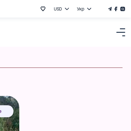
USD
Укр
е