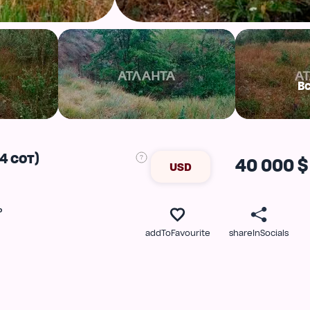
В
4 сот)
40 000 $
USD
ь
addToFavourite
shareInSocials