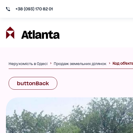
+38 (093) 170 82 01
Код об'єкт
Нерухомість в Одесі
Продаж земельних ділянок
buttonBack