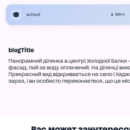
school
369 m
blogTitle
Панорамний ділянка в центрі Холодної Балки 
фасад, пай за воду оплачений. На ділянці вик
Прекрасний вид відкривається на село і Хад
зараз, і ви особисто переконаєтеся, що це міс
Вас может заинтересо