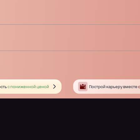
сть
с пониженной ценой
Построй карьеру вместе
с