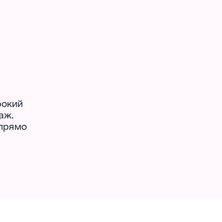
рокий
аж.
 прямо