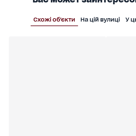
Схожі об'єкти
На цій вулиці
У ц