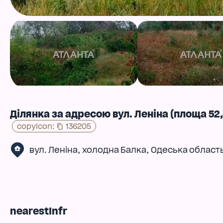
Ділянка за адресою вул. Леніна (площа 52,
copyIcon
:
136205
,
,
вул. Леніна
холодна Балка
Одеська област
nearestInfr