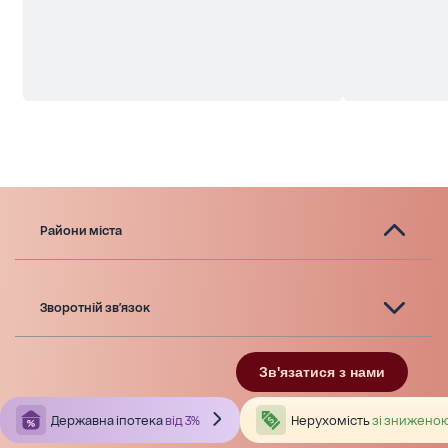
Райони міста
Зворотній зв'язок
Зв'язатися з нами
Державна іпотека
від 3%
Нерухомість
зі зниженою