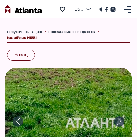
USD
Нерухомість в Одесі
Продаж земельних ділянок
Код об'єкта 145551
Назад