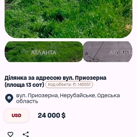
Ділянка за адресою вул. Приозерна
(площа 13 сот)
Код об'єкта
:
145551
вул. Приозерна
Нерубайське
Одеська
,
,
область
24 000 $
USD