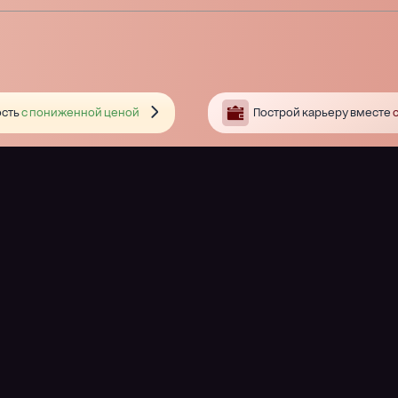
сть
с пониженной ценой
Построй карьеру вместе
с