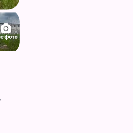
се фото
я