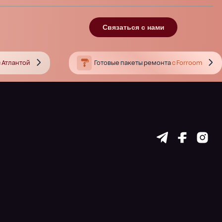
Связаться с нами
 Атлантой
Готовые пакеты ремонта
с Forroom