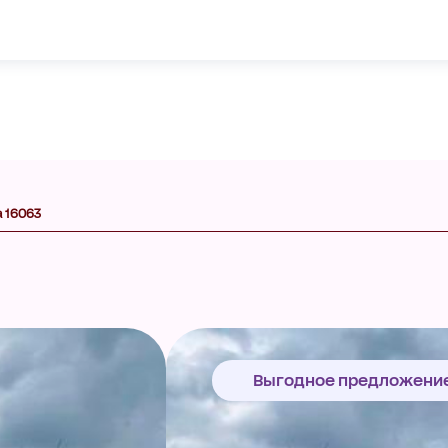
а 16063
Выгодное предложени