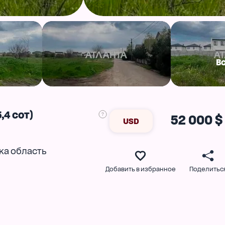
В
,4 сот)
52 000 $
USD
ка область
Добавить в избранное
Поделитьс