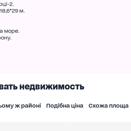
ці-2.
18,6*29 м.
та море.
ону.
вать недвижимость
ьому ж районі
Подібна ціна
Схожа площа