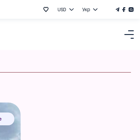
USD
Укр
е