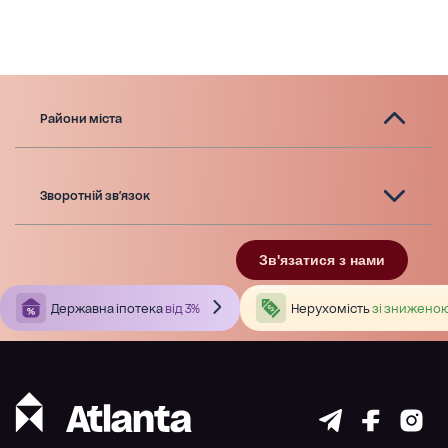
Райони міста
Зворотній зв'язок
Зв'язатися з нами
Державна іпотека
від 3%
Нерухомість
зі зниженою