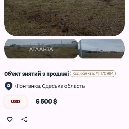
Об'єкт знятий з продажі
Код об'єкта
:
170964
Фонтанка
Одеська область
,
6 500 $
USD