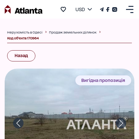
USD
Нерухомість в Одесі
Продаж земельних ділянок
Код об'єкта 170964
Назад
Вигідна пропозиція