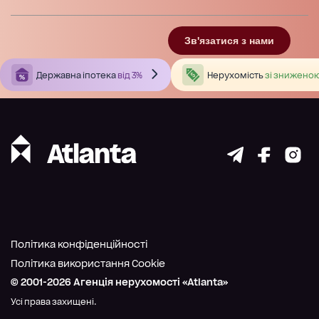
Зв'язатися з нами
Державна іпотека
від 3%
Нерухомість
зі зниженою
Політика конфіденційності
Політика використання Cookie
© 2001-
2026
Агенція нерухомості «Atlanta»
Усі права захищені.