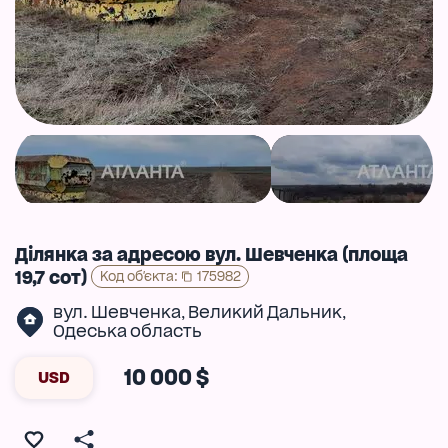
Ділянка за адресою вул. Шевченка (площа
19,7 сот)
Код об'єкта
:
175982
вул. Шевченка
Великий Дальник
,
,
Одеська область
10 000 $
USD