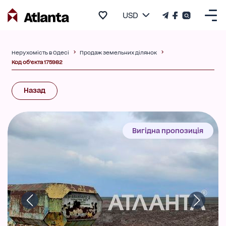
USD
Нерухомість в Одесі
Продаж земельних ділянок
Код об'єкта 175982
Назад
Вигідна пропозиція