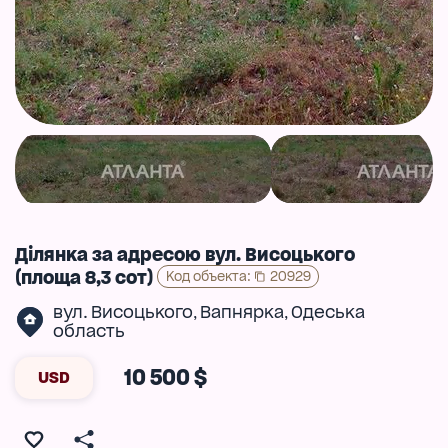
Ділянка за адресою вул. Висоцького
(площа 8,3 сот)
Код объекта
:
20929
вул. Висоцького
Вапнярка
Одеська
,
,
область
10 500 $
USD