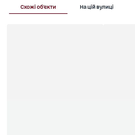
Схожі об'єкти
На цій вулиці