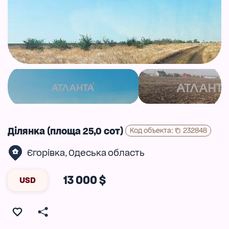
Ділянка (площа 25,0 сот)
Код объекта
:
232848
Єгорівка
Одеська область
,
13 000 $
USD