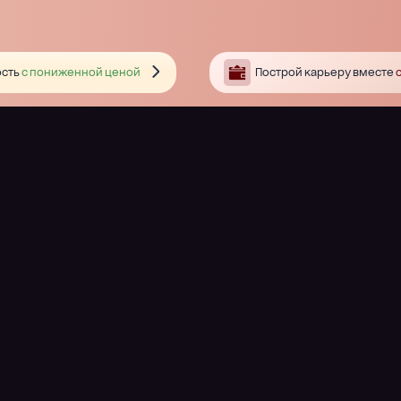
сть
с пониженной ценой
Построй карьеру вместе
с