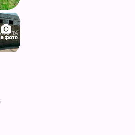
се фото
я