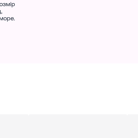
озмір
,
 море.