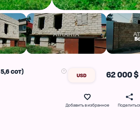
В
5,6 сот)
62 000 $
USD
Добавить в избранное
Поделитьс