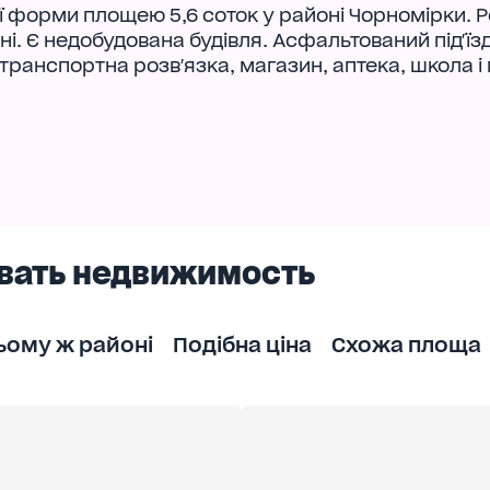
 форми площею 5,6 соток у районі Чорномірки. Р
ні. Є недобудована будівля. Асфальтований під'їзд
 транспортна розв'язка, магазин, аптека, школа і
вать недвижимость
ьому ж районі
Подібна ціна
Схожа площа