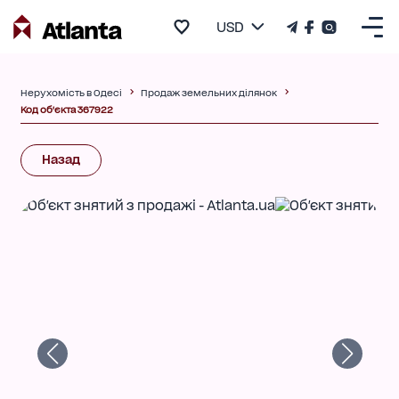
USD
Нерухомість в Одесі
Продаж земельних ділянок
Код об'єкта 367922
Назад