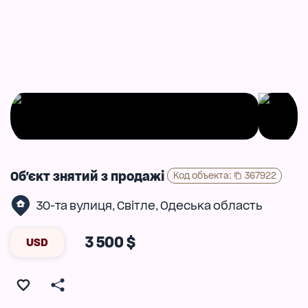
Об'єкт знятий з продажі
Код объекта
:
367922
30-та вулиця
Світле
Одеська область
,
,
3 500 $
USD