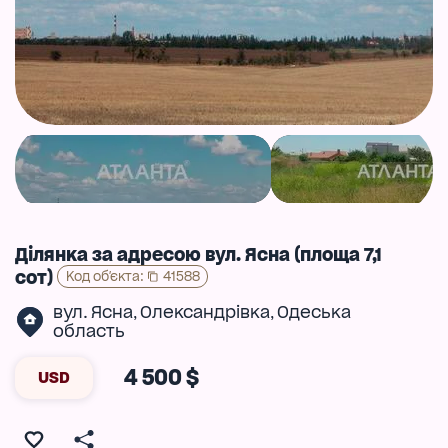
Ділянка за адресою вул. Ясна (площа 7,1
сот)
Код об'єкта
:
41588
вул. Ясна
Олександрівка
Одеська
,
,
область
4 500 $
USD