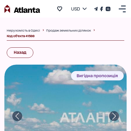
USD
Нерухомість в Одесі
Продаж земельних ділянок
Код об'єкта 41588
Назад
Вигідна пропозиція