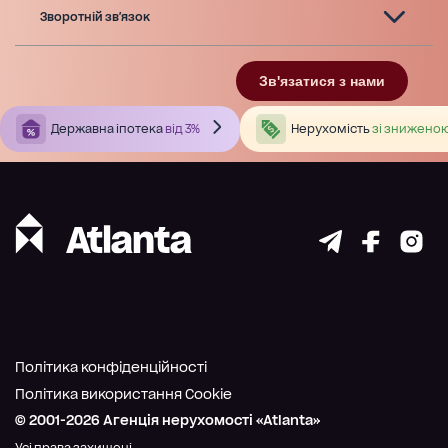
Зворотній зв'язок
Зв'язатися з нами
Державна іпотека
від 3%
Нерухомість
зі зниженою
Політика конфіденційності
Політика використання Cookie
© 2001-
2026
Агенція нерухомості «Atlanta»
Усі права захищені.