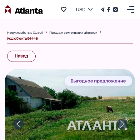
USD
Нерухомість в Одесі
Продаж земельних ділянок
Код об'єкта 54448
Назад
Выгодное предложение