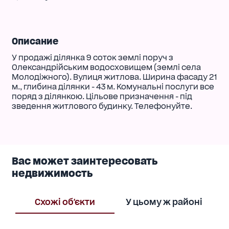
Описание
У продажі ділянка 9 соток землі поруч з
Олександрійським водосховищем (землі села
Молодіжного). Вулиця житлова. Ширина фасаду 21
м., глибина ділянки - 43 м. Комунальні послуги все
поряд з ділянкою. Цільове призначення - під
зведення житлового будинку. Телефонуйте.
Вас может заинтересовать
недвижимость
Схожі об'єкти
У цьому ж районі