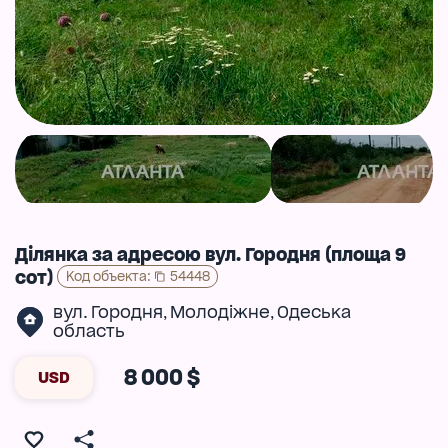
Ділянка за адресою вул. Городня (площа 9
сот)
Код объекта
:
54448
вул. Городня
Молодіжне
Одеська
,
,
область
8 000 $
USD