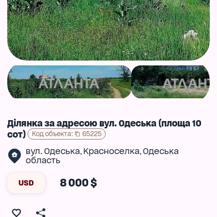
Ділянка за адресою вул. Одеська (площа 10
сот)
Код объекта
:
65225
вул. Одеська
Красноселка
Одеська
,
,
область
8 000 $
USD