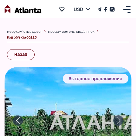
USD
Нерухомість в Одесі
Продаж земельних ділянок
Код об'єкта 65225
Назад
Выгодное предложение