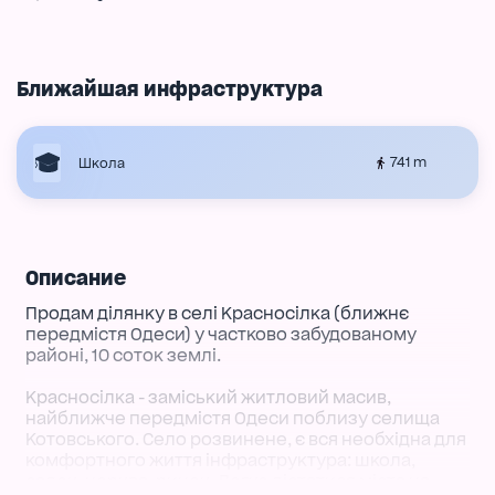
Ближайшая инфраструктура
741 m
Школа
Описание
Продам ділянку в селі Красносілка (ближнє
передмістя Одеси) у частково забудованому
районі, 10 соток землі.
Красносілка - заміський житловий масив,
найближче передмістя Одеси поблизу селища
Котовського. Село розвинене, є вся необхідна для
комфортного життя інфраструктура: школа,
садок, церква, ринок. Легко дістатися міста на