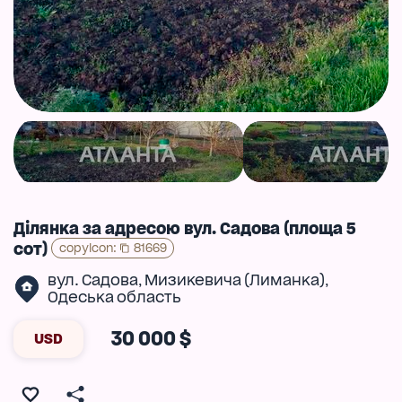
Ділянка за адресою вул. Садова (площа 5
сот)
copyIcon
:
81669
вул. Садова
Мизикевича (Лиманка)
,
,
Одеська область
30 000 $
USD