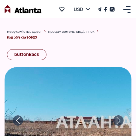
USD
Нерухомість в Одесі
Продаж земельних ділянок
Код об'єкта 90923
buttonBack