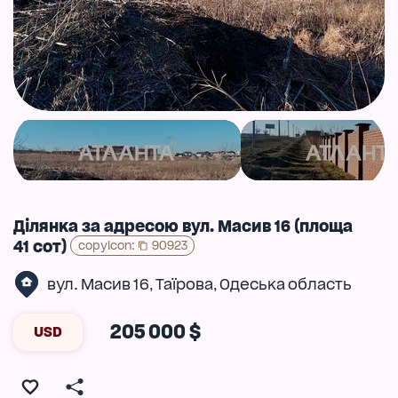
Ділянка за адресою вул. Масив 16 (площа
41 сот)
copyIcon
:
90923
вул. Масив 16
Таїрова
Одеська область
,
,
205 000 $
USD