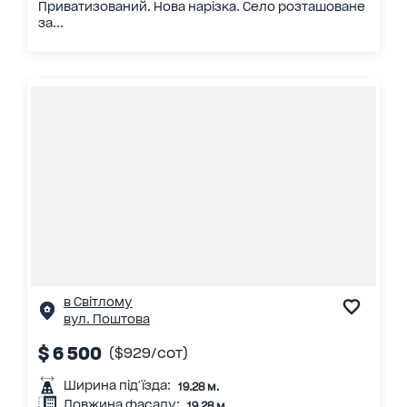
Приватизований. Нова нарізка. Село розташоване
за...
в Світлому
вул. Поштова
$ 6 500
($929/сот)
Ширина під'їзда:
19.28 м.
Довжина фасаду:
19.28 м.