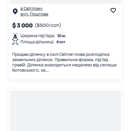
в Світлому
вул. Поштова
$ 3 000
($500/сот)
Ширина під'їзда:
30 м.
Площа дільниці:
6 сот
Продам ділянку в селі Світле! Нова розподілка
земельних ділянок. Правильна форма, під'їзд
гравій. Ділянка знаходиться недалеко від селища
Котовського, за...