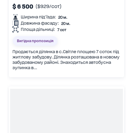
$ 6 500
($929/сот)
Ширина під'їзда:
20 м.
Довжина фасаду:
20 м.
Площа дільниці:
7 сот
Вигідна пропозиція
Продається ділянка в с.Світле площею 7 соток під
житлову забудову. Ділянка розташована в новому
забудованому районі. Знаходиться автобусна
зупинка в...