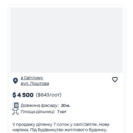
в Світлому
вул. Поштова
$ 4 500
($643/сот)
Довжина фасаду:
20 м.
Площа дільниці:
7 сот
У продажу ділянку 7 соток у селі Світле. Нова
нарізка. Під будівництво житлового будинку.