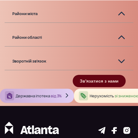
Райони міста
Райони області
Зворотній зв'язок
Зв'язатися з нами
Державна іпотека
від 3%
Нерухомість
зі зниженою