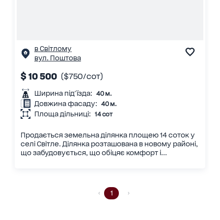
в Світлому
вул. Поштова
$ 10 500
($750/сот)
Ширина під'їзда:
40 м.
Довжина фасаду:
40 м.
Площа дільниці:
14 сот
Продається земельна ділянка площею 14 соток у
селі Світле. Ділянка розташована в новому районі,
що забудовується, що обіцяє комфорт і...
1