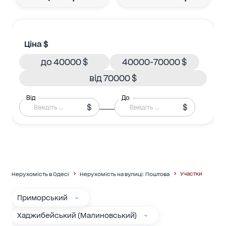
Ціна $
до 40000 $
40000-70000 $
від 70000 $
Від
До
$
$
Участки
Нерухомість в Одесі
Нерухомість на вулиці: Поштова
Приморський
Хаджибейський (Малиновський)