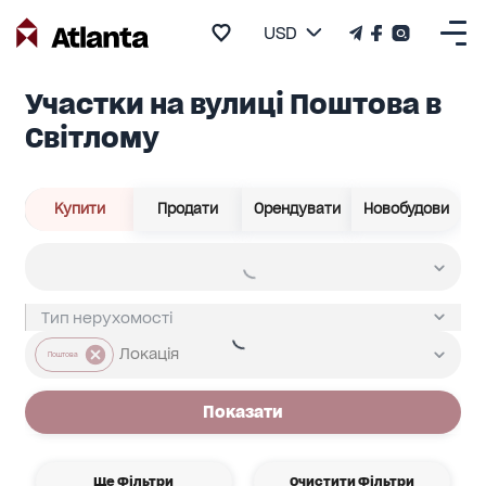
USD
Участки на вулиці Поштова в
Світлому
Купити
Продати
Орендувати
Новобудови
Поштова
Показати
Ще Фільтри
Очистити Фільтри