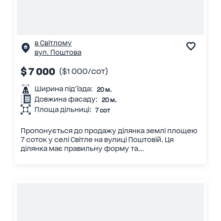
в Світлому
вул. Поштова
$ 7 000
($1 000/сот)
Ширина під'їзда:
20 м.
Довжина фасаду:
20 м.
Площа дільниці:
7 сот
Пропонується до продажу ділянка землі площею
7 соток у селі Світле на вулиці Поштовій. Ця
ділянка має правильну форму та...