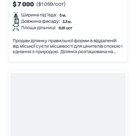
$ 7 000
($1 059/сот)
Ширина під'їзда:
5 м.
Довжина фасаду:
3.3 м.
Площа дільниці:
6.61 сот
Продам ділянку правильної форми в віддаленій
від міської суєти місцевості для цінителів спокою і
єднання з природою. Ділянка розташована на...