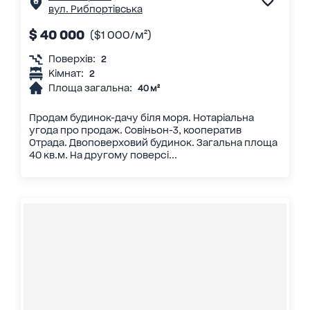
вул. Рибпортівська
$ 40 000
($1 000/м²)
Поверхів:
2
Кімнат:
2
Площа загальна:
40 м²
Продам будинок-дачу біля моря. Нотаріальна
угода про продаж. Совіньон-3, кооператив
Отрада. Двоповерховий будинок. Загальна площа
40 кв.м. На другому поверсі...