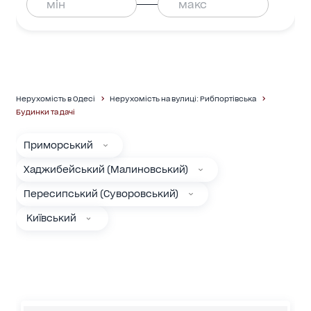
Нерухомість в Одесі
Нерухомість на вулиці: Рибпортівська
Будинки та дачі
Приморський
Хаджибейський (Малиновський)
Пересипський (Суворовський)
Київський