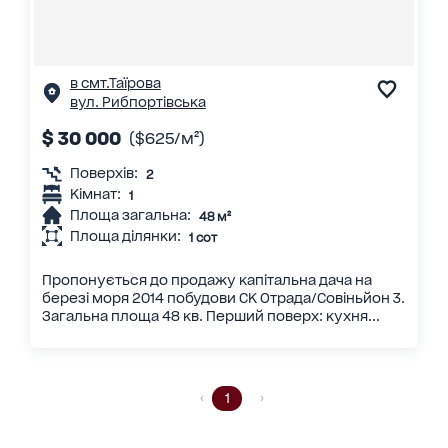
в смт.Таїрова
вул. Рибпортівська
$ 30 000
($625/м²)
Поверхів:
2
Кімнат:
1
Площа загальна:
48 м²
Площа ділянки:
1 сот
Пропонується до продажу капітальна дача на
березі моря 2014 побудови СК Отрада/Совіньйон 3.
Загальна площа 48 кв. Перший поверх: кухня...
1