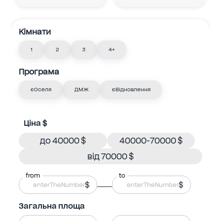
Кімнати
1
2
3
4+
Програма
єОселя
ДМЖ
єВідновлення
Ціна $
до 40000 $
40000-70000 $
від 70000 $
from
to
$
$
Загальна площа