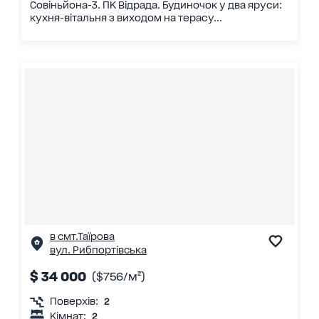
Совіньйона-3. ПК Відрада. Будиночок у два яруси:
кухня-вітальня з виходом на терасу...
в смт.Таїрова
вул. Рибпортівська
$ 34 000
($756/м²)
Поверхів:
2
Кімнат:
2