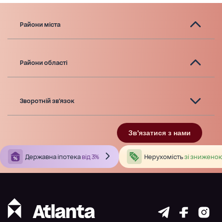
Райони міста
Райони області
Зворотній зв'язок
Зв'язатися з нами
Державна іпотека
від 3%
Нерухомість
зі зниженою