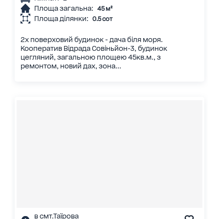
Площа загальна:
45 м²
Площа ділянки:
0.5 сот
2х поверховий будинок - дача біля моря.
Кооператив Відрада Совіньйон-3, будинок
цегляний, загальною площею 45кв.м., з
ремонтом, новий дах, зона...
в смт.Таїрова