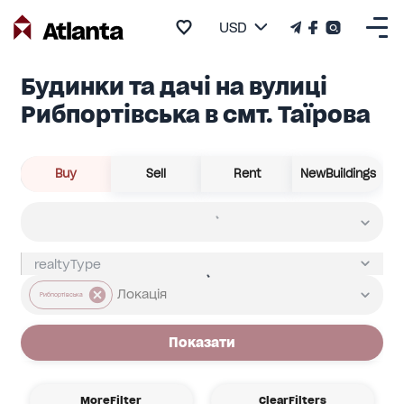
USD
Будинки та дачі на вулиці
Рибпортівська в смт. Таїрова
Buy
Sell
Rent
NewBuildings
Рибпортівська
Показати
MoreFilter
ClearFilters