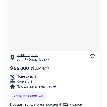
в смт.Таїрова
вул. Рибпортівська
$ 95 000
($634/м²)
Поверхів:
1
Кімнат:
1
Площа загальна:
150 м²
Вигідна пропозиція
Продається дача на причалі № 122 у районі