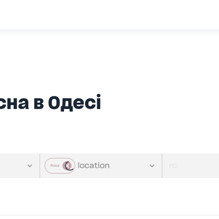
сна в Одесі
Ясна