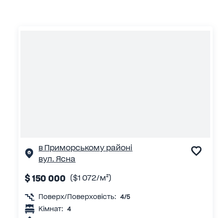
в Приморському районі
вул. Ясна
$ 150 000
($1 072/м²)
Поверх/Поверховість:
4/5
Кімнат:
4