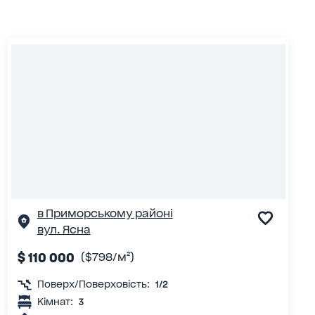
в Приморському районі
вул. Ясна
$ 110 000
($798/м²)
Поверх/Поверховість:
1/2
Кімнат:
3