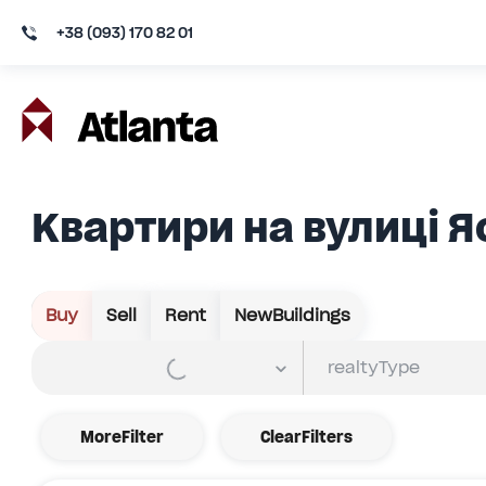
+38 (093) 170 82 01
Квартири на вулиці Я
Buy
Sell
Rent
NewBuildings
MoreFilter
ClearFilters