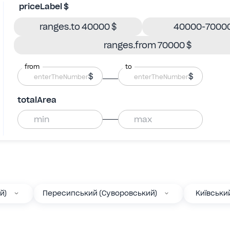
priceLabel $
ranges.to 40000 $
40000-70000
ranges.from 70000 $
from
to
$
$
totalArea
й)
Пересипський (Суворовський)
Київськи