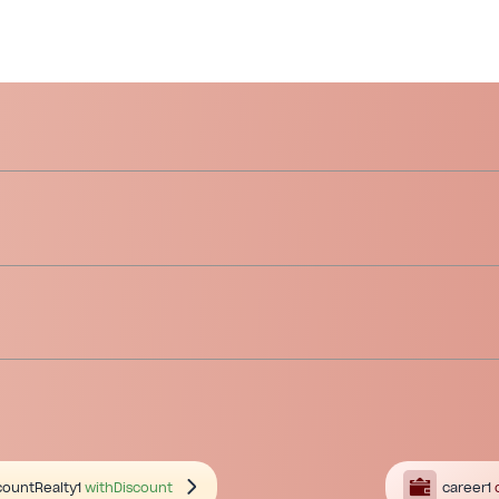
countRealty1
withDiscount
career1