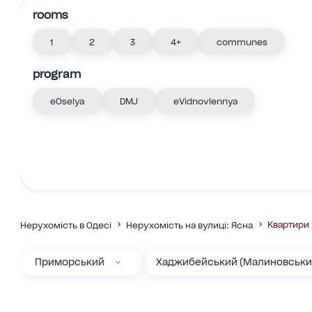
rooms
1
2
3
4+
communes
program
eOselya
DMJ
eVidnovlennya
Квартири
Нерухомість в Одесі
Нерухомість на вулиці: Ясна
Приморський
Хаджибейський (Малиновськи