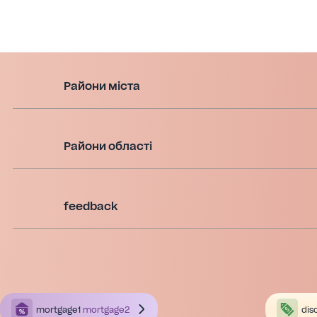
Райони міста
Райони області
feedback
mortgage1
mortgage2
dis