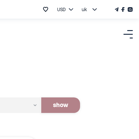
USD
uk
show