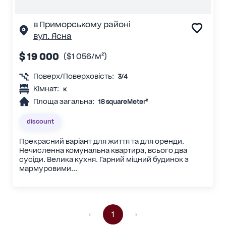
в Приморському районі
вул. Ясна
$ 19 000
($1 056/м²)
Поверх/Поверховість:
3/4
Кімнат:
к
Площа загальна:
18 squareMeter²
discount
Прекрасний варіант для життя та для оренди.
Нечисленна комунальна квартира, всього два
сусіди. Велика кухня. Гарний міцний будинок з
мармуровими...
1