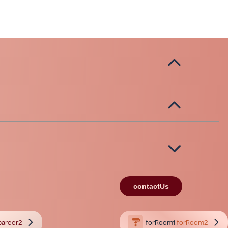
contactUs
career2
forRoom1
forRoom2