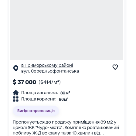
в Приморському районі
вул. Середньофонтанська
$ 37 000
($414/м²)
Площа загальна:
89 м²
Площа корисна:
86 м²
Вигідна пропозиція
Пропонується до продажу приміщення 89 м2 у
цоколі ЖК "Чудо-місто". Комплекс розташований
поблизу Ж-Д вокзалу та за 10 хвилин від...