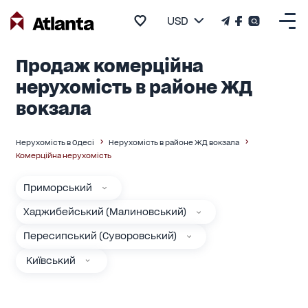
USD
Продаж комерційна
нерухомість в районе ЖД
вокзала
Нерухомість в Одесі
Нерухомість в районе ЖД вокзала
Комерційна нерухомість
Приморський
Хаджибейський (Малиновський)
Пересипський (Суворовський)
Київський