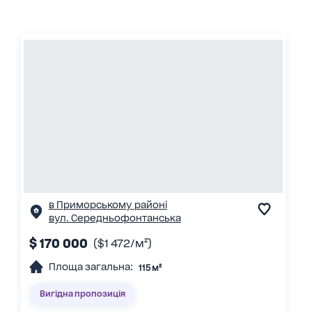
в Приморському районі
вул. Середньофонтанська
$ 170 000
($1 472/м²)
Площа загальна:
115 м²
Вигідна пропозиція