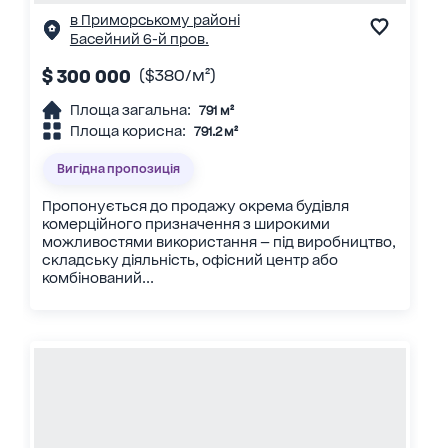
в Приморському районі
Басейний 6-й пров.
$ 300 000
($380/м²)
Площа загальна:
791 м²
Площа корисна:
791.2 м²
Вигідна пропозиція
Пропонується до продажу окрема будівля
комерційного призначення з широкими
можливостями використання — під виробництво,
складську діяльність, офісний центр або
комбінований...