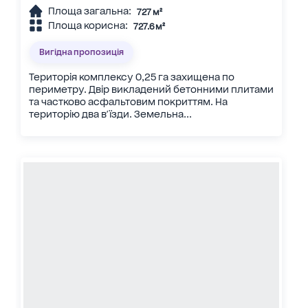
Площа загальна:
727 м²
Площа корисна:
727.6 м²
Вигідна пропозиція
Територія комплексу 0,25 га захищена по
периметру. Двір викладений бетонними плитами
та частково асфальтовим покриттям. На
територію два в'їзди. Земельна...