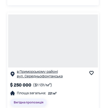
в Приморському районі
вул. Середньофонтанська
$ 250 000
($1 131/м²)
Площа загальна:
221 м²
Вигідна пропозиція