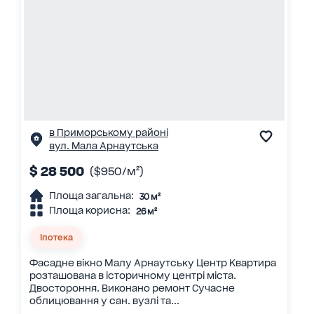
в Приморському районі
вул. Мала Арнаутська
$ 28 500
($950/м²)
Площа загальна:
30 м²
Площа корисна:
26 м²
Іпотека
Фасадне вікно Малу Арнаутську Центр Квартира
розташована в історичному центрі міста.
Двостороння. Виконано ремонт Сучасне
облицювання у сан. вузлі та...