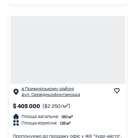
в Приморському районі
вул. Середньофонтанська
$ 405 000
($2 250/м²)
Площа загальна:
180 м²
Площа корисна:
125 м²
Пропонуємо до продажу офіс у ЖК "Чудо-місто".