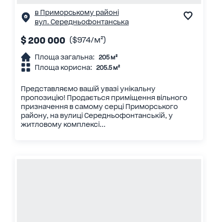
в Приморському районі
вул. Середньофонтанська
$ 200 000
($974/м²)
Площа загальна:
205 м²
Площа корисна:
205.5 м²
Представляємо вашій увазі унікальну
пропозицію! Продається приміщення вільного
призначення в самому серці Приморського
району, на вулиці Середньофонтанській, у
житловому комплексі...