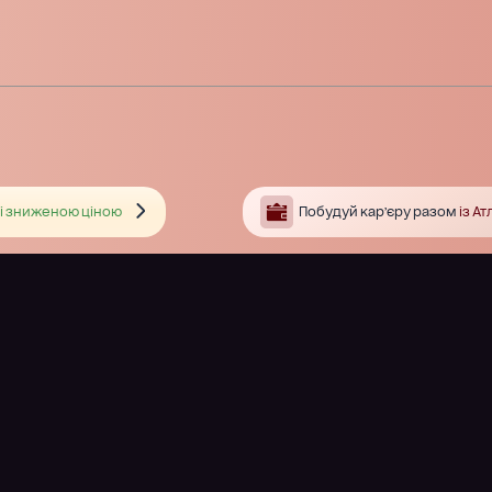
і зниженою ціною
Побудуй кар’єру разом
із А