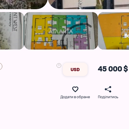
В
45 000 $
USD
Додати в обране
Поділитись