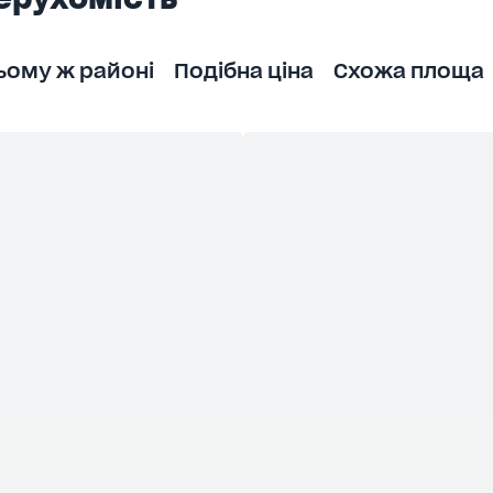
ьому ж районі
Подібна ціна
Схожа площа