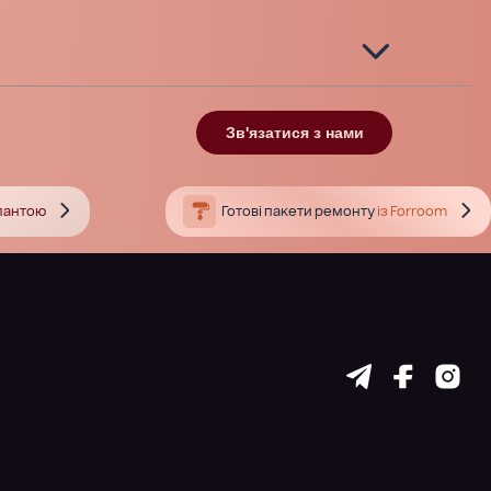
Зв'язатися з нами
тлантою
Готові пакети ремонту
із Forroom