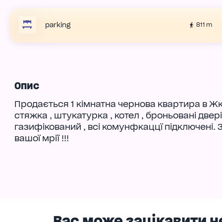
parking
811 m
Опис
Продається 1 кімнатна чернова квартира в Жк 
стяжка , штукатурка , котел , броньовані двері
газифікований , всі комунфкаццї підключені. 
вашої мрії !!!
Вас може зацікавити н