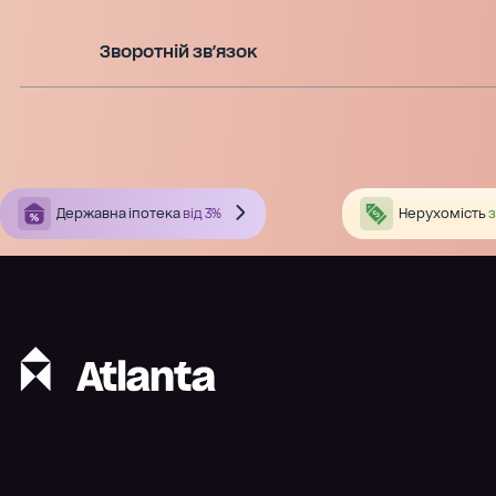
Зворотній зв'язок
Державна іпотека
від 3%
Нерухомість
з