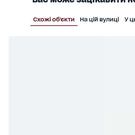
Схожі об'єкти
На цій вулиці
У ц