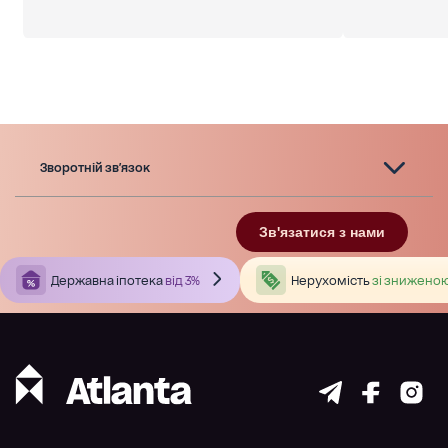
Зворотній зв'язок
Зв'язатися з нами
Державна іпотека
від 3%
Нерухомість
зі зниженою