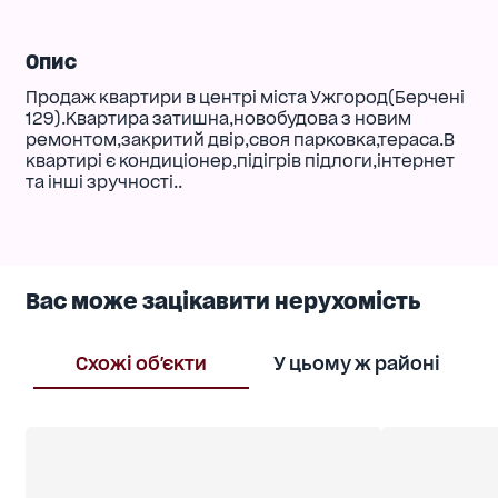
Опис
Продаж квартири в центрі міста Ужгород(Берчені
129).Квартира затишна,новобудова з новим
ремонтом,закритий двір,своя парковка,тераса.В
квартирі є кондиціонер,підігрів підлоги,інтернет
та інші зручності..
Вас може зацікавити нерухомість
Схожі об'єкти
У цьому ж районі