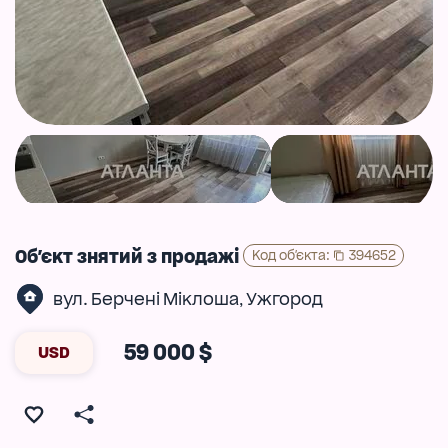
Об'єкт знятий з продажі
Код об'єкта
:
394652
вул. Берчені Міклоша
Ужгород
,
59 000 $
USD