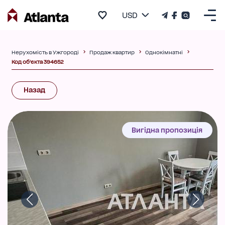
USD
Нерухомість в Ужгороді
Продаж квартир
Однокімнатні
Код об'єкта 394652
Назад
Вигідна пропозиція