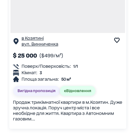
в Козятині
вул. Винниченка
$ 25 000
($499/м²)
Поверх/Поверховість:
1/1
Кімнат:
3
Площа загальна:
50 м²
Вигідна пропозиція
єВідновлення
Продаж трикімнатної квартири в м.Козятин. Дуже
зручна локація. Поруч центр міста і все
необхідне для життя. Квартира з Автономним
газовим...