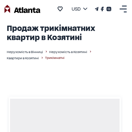
USD
Продаж трикімнатних
квартир в Козятині
Нерухомість в Вінниці
Нерухомість в Козятині
Трикімнатні
Квартири в Козятині