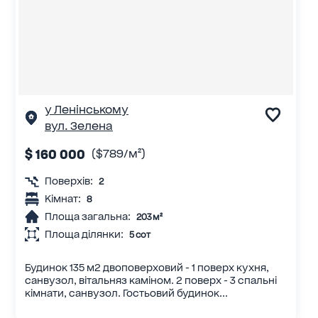
у Ленінському
вул. Зелена
$ 160 000
($789/м²)
Поверхів:
2
Кімнат:
8
Площа загальна:
203 м²
Площа ділянки:
5 сот
Будинок 135 м2 двоповерховий - 1 поверх кухня,
санвузол, вітальняз каміном. 2 поверх - 3 спальні
кімнати, санвузол. Гостьовий будинок...