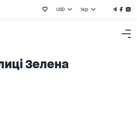
USD
Укр
лиці Зелена