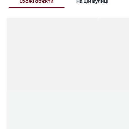
Схожі об'єкти
На цій вулиці