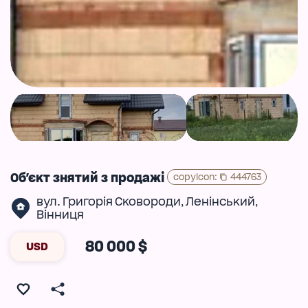
Об'єкт знятий з продажі
copyIcon
:
444763
вул. Григорія Сковороди
Ленінський
,
,
Вінниця
80 000 $
USD