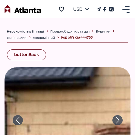
USD
Нерухомість в Вінниці
Продаж будинків та дач
Будинки
Код об'єкта 444763
Ленінський
Академічний
buttonBack