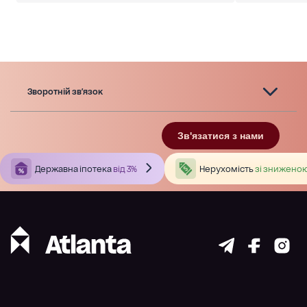
Зворотній зв'язок
Зв'язатися з нами
Державна іпотека
від 3%
Нерухомість
зі зниженою