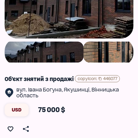
Об'єкт знятий з продажі
copyIcon
:
446077
вул. Івана Богуна
Якушинці
Вінницька
,
,
область
75 000 $
USD