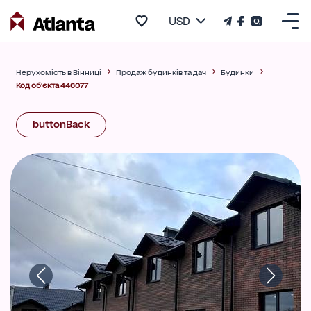
USD
Нерухомість в Вінниці
Продаж будинків та дач
Будинки
Код об'єкта 446077
buttonBack