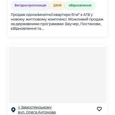
Вигідна пропозиція
ДМЖ
єВідновлення
Продаж однокімнатної квартири 51 м² з АГВ у
новому житловому комплексі. Можливий продаж
за державними програмами: Ваучер, Постанови,
єВідновлення та...
у Замостянському
вул. Олега Антонова