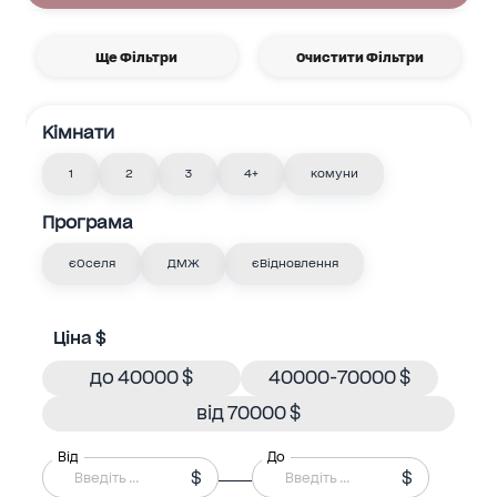
Ще Фільтри
Очистити Фільтри
Кімнати
1
2
3
4+
комуни
Програма
єОселя
ДМЖ
єВідновлення
Ціна $
до 40000 $
40000-70000 $
від 70000 $
Від
До
$
$