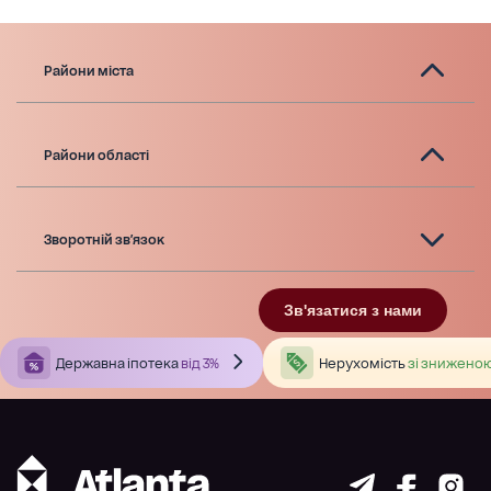
Райони міста
Райони області
Зворотній зв'язок
Зв'язатися з нами
Державна іпотека
від 3%
Нерухомість
зі зниженою