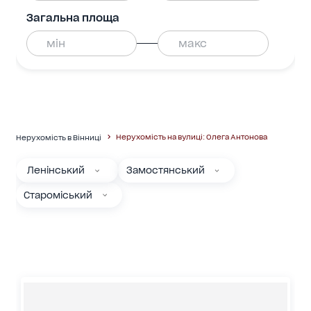
Загальна площа
Нерухомість на вулиці: Олега Антонова
Нерухомість в Вінниці
Ленінський
Замостянський
Староміський