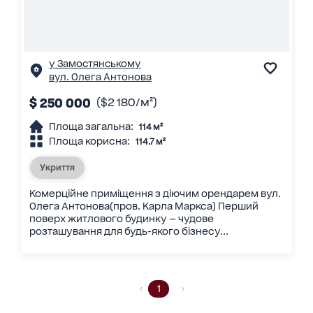
у Замостянському
вул. Олега Антонова
$ 250 000
($2 180/м²)
Площа загальна:
114 м²
Площа корисна:
114.7 м²
Укриття
Комерційне приміщення з діючим орендарем вул.
Олега Антонова(пров. Карла Маркса) Перший
поверх житлового будинку — чудове
розташування для будь-якого бізнесу...
1