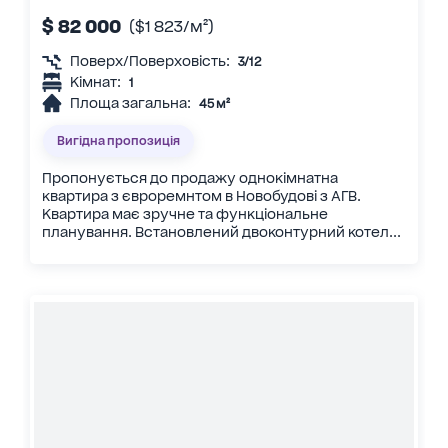
$ 82 000
($1 823/м²)
Поверх/Поверховість:
3/12
Кімнат:
1
Площа загальна:
45 м²
Вигідна пропозиція
Пропонується до продажу однокімнатна
квартира з євроремнтом в Новобудові з АГВ.
Квартира має зручне та функціональне
планування. Встановлений двоконтурний котел...