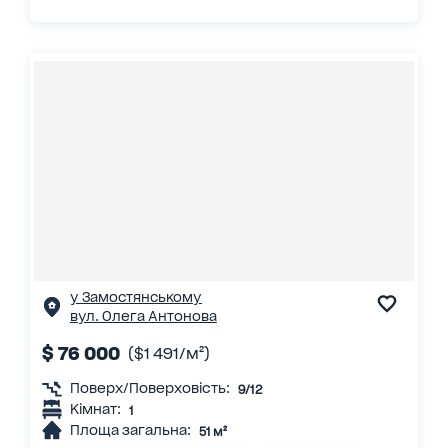
у Замостянському
вул. Олега Антонова
$ 76 000
($1 491/м²)
Поверх/Поверховість:
9/12
Кімнат:
1
Площа загальна:
51 м²