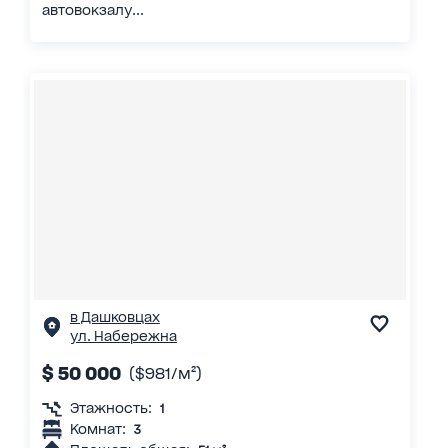
автовокзалу...
в Дашковцах
ул. Набережна
$ 50 000
($981/м²)
Этажность:
1
Комнат:
3