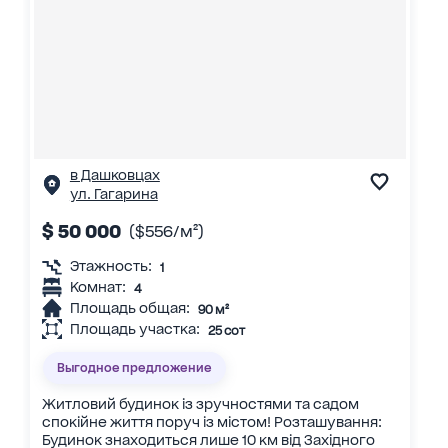
в Дашковцах
ул. Гагарина
$ 50 000
($556/м²)
Этажность:
1
Комнат:
4
Площадь общая:
90 м²
Площадь участка:
25 сот
Выгодное предложение
Житловий будинок із зручностями та садом
спокійне життя поруч із містом! Розташування:
Будинок знаходиться лише 10 км від Західного