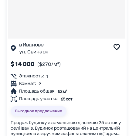
в Иванове
ул. Свинаря
$ 14 000
($270/м²)
Этажность:
1
Комнат:
2
Площадь общая:
52 м²
Площадь участка:
25 сот
Выгодное предложение
Продаж будинку з земельною ділянкою 25 соток у
селі Іванів. Будинок розташований на центральній
вулиці села зі зручним асфальтованим під’їздом...