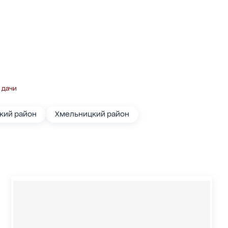
 дачи
кий район
Хмельницкий район