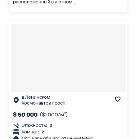
расположенный в уютном...
в Ленинском
Космонавтов просп.
$ 50 000
($1 000/м²)
Этажность:
2
Комнат:
2
Площадь общая:
50 squareMeter²