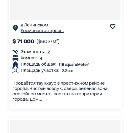
в Ленинском
Космонавтов просп.
$ 71 000
($602/м²)
Этажность:
2
Комнат:
4
Площадь общая:
118 squareMeter²
Площадь участка:
2.2 сот
Продаётся таунхаус в престижном районе
города. Чистый воздух, озера, зеленая зона,
спокойное место - все это на территории
города. Дом...