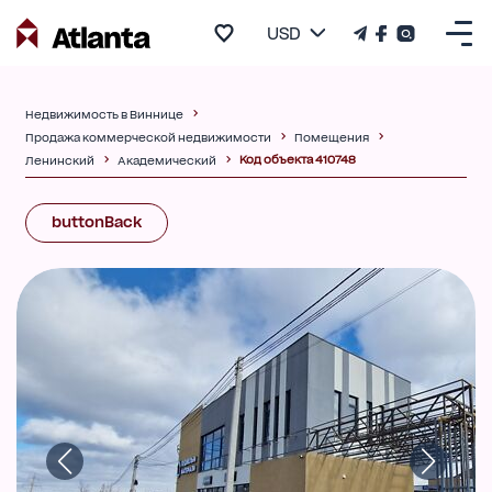
USD
Недвижимость в Виннице
Продажа коммерческой недвижимости
Помещения
Код объекта 410748
Ленинский
Академический
buttonBack