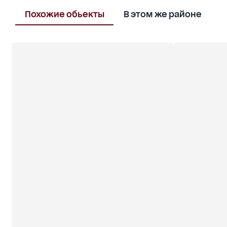
формата деятельности
Идеально подойдет для:
Похожие обьекты
В этом же районе
торгового бизнеса
склада или логистического центра
производственного помещения
СТО или другого коммерческого направления
Участок позволяет масштабирование бизнеса и
реализацию новых коммерческих проектов.
Звоните для получения детальной информации и
организации просмотра.