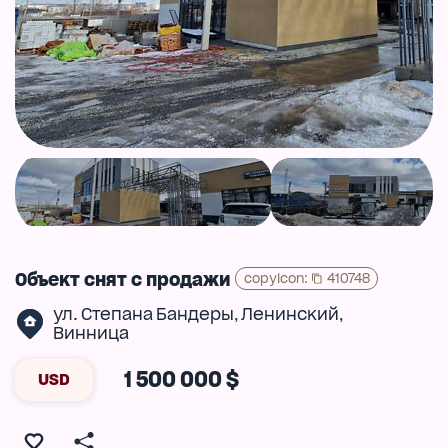
Объект снят с продажи
copyIcon
:
410748
ул. Степана Бандеры
Ленинский
,
,
Винница
1 500 000 $
USD