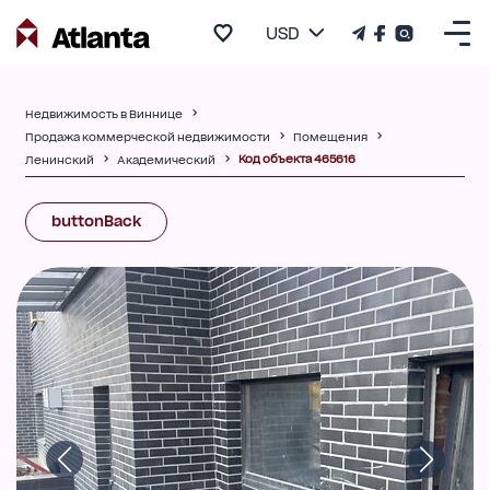
USD
Недвижимость в Виннице
Продажа коммерческой недвижимости
Помещения
Код объекта 465616
Ленинский
Академический
buttonBack