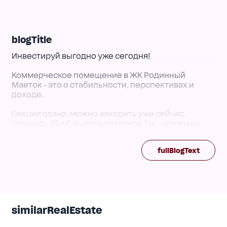
blogTitle
Инвестируй выгодно уже сегодня!
Коммерческое помещение в ЖК Родинный
Маеток - это о стабильности, перспективах и
доходе.
Секция сдана, можно заходить уже сейчас.
Площадь 65 м², высота потолков 3 м - идеально
под офис, магазин, студию или салон.
Состояние от застройщика, воплощай любую
fullBlogText
идею.
Свет 15 кВт (можно увеличить) - подойдет даже
для производства.
Переуступка за счет владельца, никаких
дополнительных затрат.
Цена $70 000, торг уместен.
similarRealEstate
Локация, которая растет в цене.