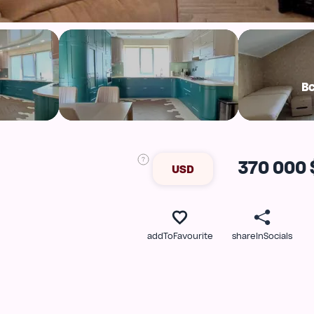
В
370 000 
USD
addToFavourite
shareInSocials