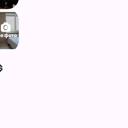
се фото
$