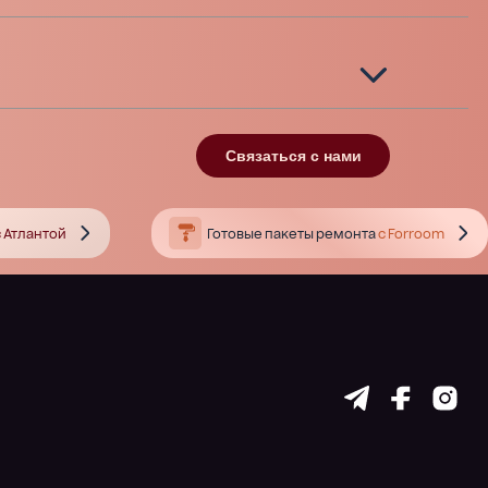
Связаться с нами
 Атлантой
Готовые пакеты ремонта
с Forroom