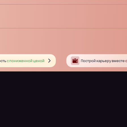
сть
с пониженной ценой
Построй карьеру вместе
с