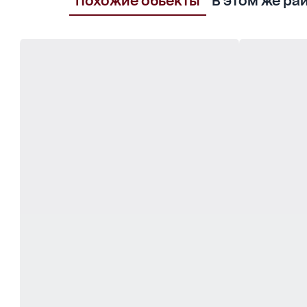
Похожие обьекты
В этом же ра