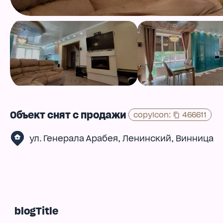
Объект снят с продажи
copyIcon
:
466611
,
,
ул. Генерала Арабея
Ленинский
Винница
blogTitle