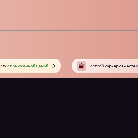
сть
с пониженной ценой
Построй карьеру вместе
с