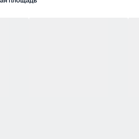
ая площадь
ящей
ве