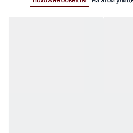
Похожие обьекты
На этой улиц
отключений.
? Городские коммуникации. Газ, двухконтурн
✨ Тишина, уют и комфорт - почти в самом це
локацию, комфорт и качество жизни.
? Звоните - этот дом заслуживает вашего вн
школы, два детских сада, остановка транспор
города 2,5 км.