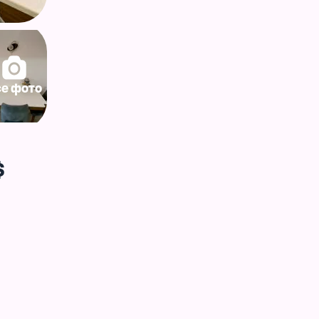
се фото
$