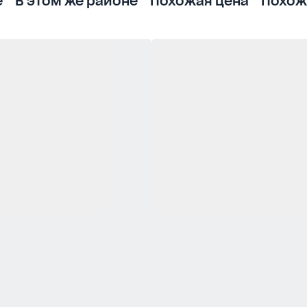
е
В этом же районе
Похожая цена
Похож
ый котел, стабильное и экономное отопление.
нтре города. Идеальный вариант для семьи, цен
имания. Инфраструктура: В пешей доступности д
та, магазины, кафе, рынок, Лесопарк. До центра