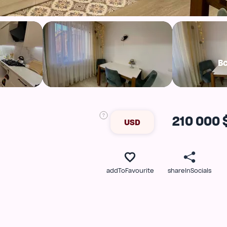
В
210 000 
USD
addToFavourite
shareInSocials