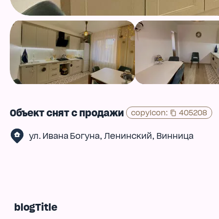
Объект снят с продажи
copyIcon
:
405208
,
,
ул. Ивана Богуна
Ленинский
Винница
blogTitle