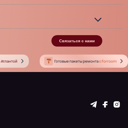
Связаться с нами
 Атлантой
Готовые пакеты ремонта
с Forroom