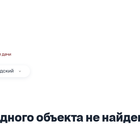
и дачи
одский
дного объекта не найден