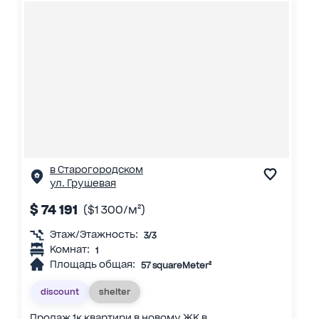
в Старогородском
ул. Грушевая
$ 74 191
($1 300/м²)
Этаж/Этажность:
3/3
Комнат:
1
Площадь общая:
57 squareMeter²
discount
shelter
Продаж 1к квартири в новому ЖК в