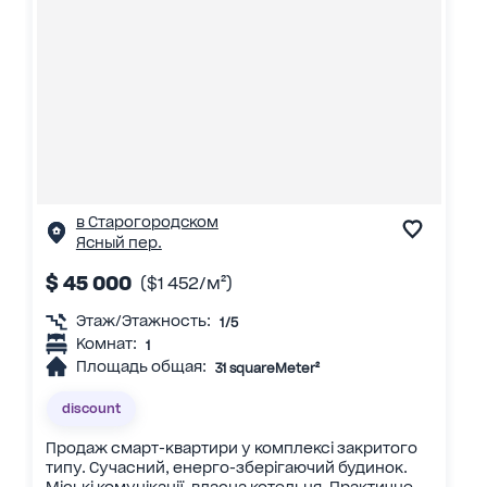
в Старогородском
Ясный пер.
$ 45 000
($1 452/м²)
Этаж/Этажность:
1/5
Комнат:
1
Площадь общая:
31 squareMeter²
discount
Продаж смарт-квартири у комплексі закритого
типу. Сучасний, енерго-зберігаючий будинок.