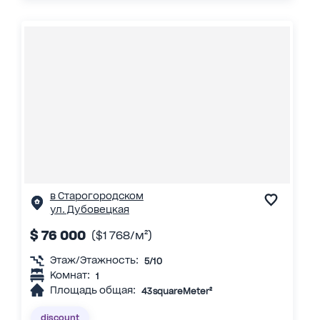
в Старогородском
ул. Дубовецкая
$ 76 000
($1 768/м²)
Этаж/Этажность:
5/10
Комнат:
1
Площадь общая:
43 squareMeter²
discount