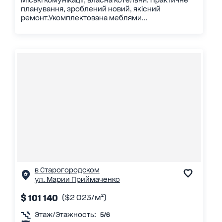
Міські комунікації, власна котельня. Практичне
планування, зроблений новий, якісний
ремонт.Укомплектована меблями...
в Старогородском
ул. Марии Приймаченко
$ 101 140
($2 023/м²)
Этаж/Этажность:
5/6