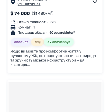
ул. Нагорная
$ 74 000
($1 480/м²)
Этаж/Этажность:
6/6
Комнат:
1
Площадь общая:
50 squareMeter²
discount
dmj
eVidnovlennya
Якщо ви мрієте про комфортне життя у
сучасному ЖК, де поєднуються тиша, природа
та зручність міської інфраструктури — ця
квартира...