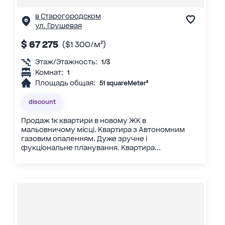
в Старогородском
ул. Грушевая
$ 67 275
($1 300/м²)
Этаж/Этажность:
1/3
Комнат:
1
Площадь общая:
51 squareMeter²
discount
Продаж 1к квартири в новому ЖК в
мальовничому місці. Квартира з Автономним
газовим опаленням. Дуже зручне і
фукціональне планування. Квартира...