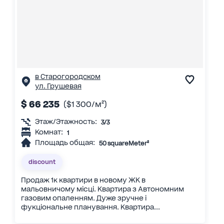
в Старогородском
ул. Грушевая
$ 66 235
($1 300/м²)
Этаж/Этажность:
3/3
Комнат:
1
Площадь общая:
50 squareMeter²
discount
Продаж 1к квартири в новому ЖК в
мальовничому місці. Квартира з Автономним
газовим опаленням. Дуже зручне і
фукціональне планування. Квартира...