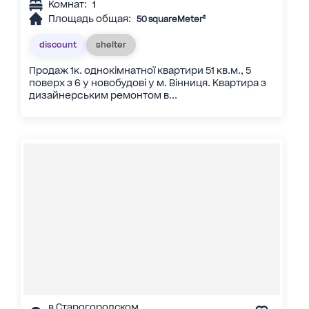
Комнат:
1
Площадь общая:
50 squareMeter²
discount
shelter
Продаж 1к. однокімнатної квартири 51 кв.м., 5
поверх з 6 у новобудові у м. Вінниця. Квартира з
дизайнерським ремонтом в...
в Старогородском