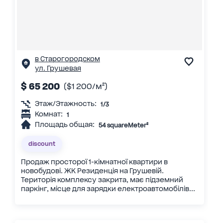
в Старогородском
ул. Грушевая
$ 65 200
($1 200/м²)
Этаж/Этажность:
1/3
Комнат:
1
Площадь общая:
54 squareMeter²
discount
Продаж просторої 1-кімнатної квартири в
новобудові. ЖК Резиденція на Грушевій.
Територія комплексу закрита, має підземний
паркінг, місце для зарядки електроавтомобілів...