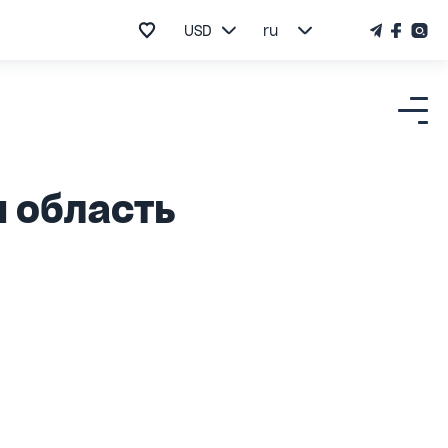
USD
ru
я область