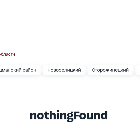
области
цманский район
Новоселицкий
Сторожинецкий
nothingFound