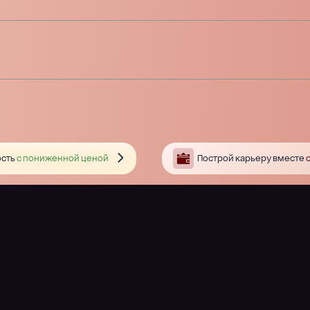
сть
с пониженной ценой
Построй карьеру вместе
с