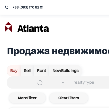
+38 (093) 170 82 01
Продажа недвижимос
Buy
Sell
Rent
NewBuildings
MoreFilter
ClearFilters