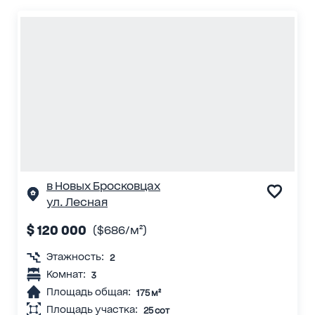
в Новых Бросковцах
ул. Лесная
$ 120 000
($686/м²)
Этажность:
2
Комнат:
3
Площадь общая:
175 м²
Площадь участка:
25 сот