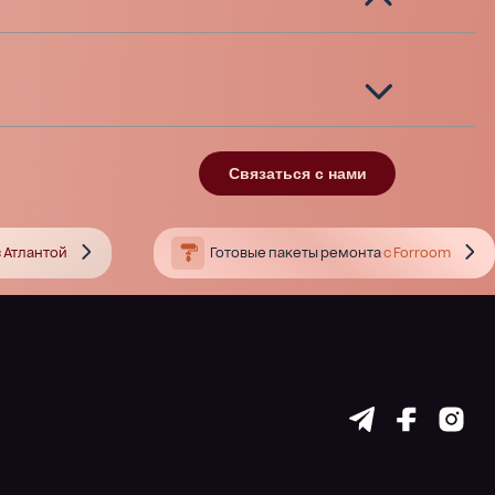
Связаться с нами
 Атлантой
Готовые пакеты ремонта
с Forroom