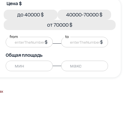
Цена $
до 40000 $
40000-70000 $
от 70000 $
from
to
$
$
Общая площадь
ах