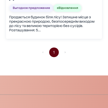
Выгодное предложение
єВідновлення
Продається будинок біля лісу! Затишне місце з
прекрасною природою, безпосереднім виходом
до лісу та великою територією без сусідів.
Розташування: 5...
1