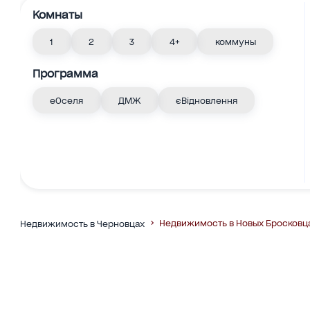
Комнаты
1
2
3
4+
коммуны
Программа
еОселя
ДМЖ
єВідновлення
Недвижимость в Новых Бросковц
Недвижимость в Черновцах