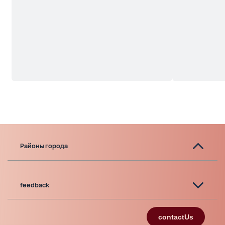
Районы города
feedback
contactUs