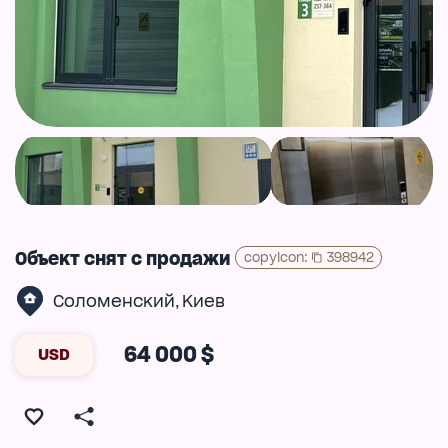
Объект снят с продажи
copyIcon
:
398942
Соломенский
Киев
,
64 000 $
USD