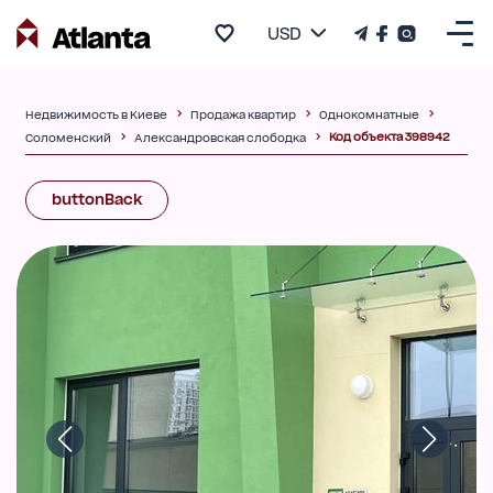
USD
Недвижимость в Киеве
Продажа квартир
Однокомнатные
Код объекта 398942
Соломенский
Александровская слободка
buttonBack