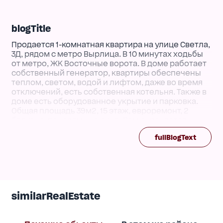
blogTitle
Продается 1-комнатная квартира на улице Светла,
3Д, рядом с метро Вырлица. В 10 минутах ходьбы
от метро, ЖК Восточные ворота. В доме работает
собственный генератор, квартиры обеспечены
теплом, светом, водой и лифтом, даже во время
отключений, есть собственная котельня. Также в
доме есть оборудованное укрытие и парковка.
Общая площадь 39м2, 15 этаж, евроремонт, 2
балкона, панорамные окна. Дом охраняется.
Продается с мебелью и техникой. Рядом хорошо
fullBlogText
развита инфраструктура. Есть супермаркеты,
спортзал, парк, детская площадка. Удобная
транспортная развязка. У дома остановка
общественного транспорта. Номер объявления
на сайте компании: SF-3-270-349-DR.
similarRealEstate