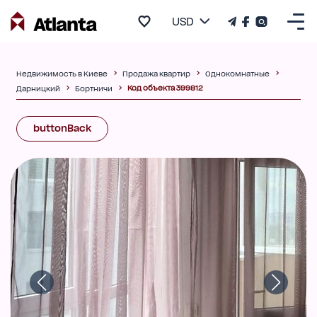
USD
Недвижимость в Киеве
Продажа квартир
Однокомнатные
Код объекта 399812
Дарницкий
Бортничи
buttonBack