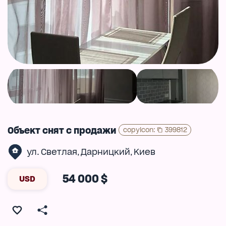
Объект снят с продажи
copyIcon
:
399812
ул. Светлая
Дарницкий
Киев
,
,
54 000 $
USD