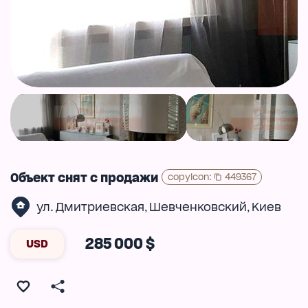
Объект снят с продажи
copyIcon
:
449367
ул. Дмитриевская
Шевченковский
Киев
,
,
285 000 $
USD