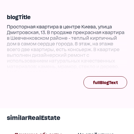
blogTitle
Просторная квартира в центре Киева, улица
Дмитровская, 13. В продаже прекрасная квартира
в Шевченковском районе - теплый кирпичный
дом в самом сердце города. 8 этаж, на этаже
всего две квартиры, есть консьерж. В квартире
выполнен дизайнерский ремонт с
использованием натуральных качественных
материалов: камень, мрамор, стекло и дерево.
Мебель подобрана со вкусом и изготовлена из
экологически чистых материалов. Есть вся
fullBlogText
необходимая техника и оборудование для
комфортной жизни. Квартира сочетает в себе
стиль, качество и уют в престижном районе
столицы. Код: 517195.
similarRealEstate