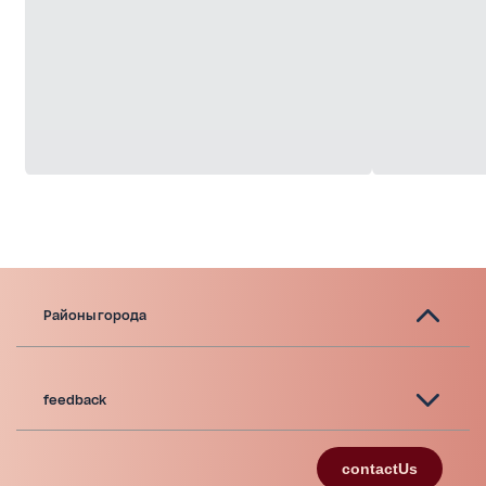
Районы города
feedback
contactUs