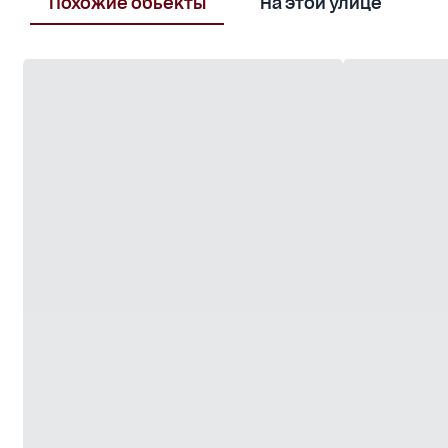
Похожие обьекты
На этой улице
В