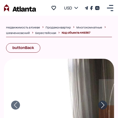
USD
Недвижимость в Киеве
Продажа квартир
Многокомнатные
Код объекта 449367
Шевченковский
Берестейская
buttonBack