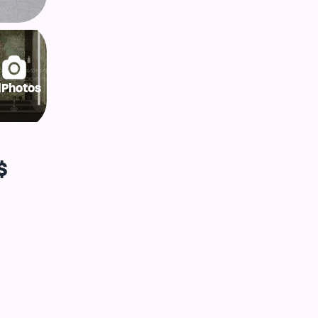
lPhotos
$