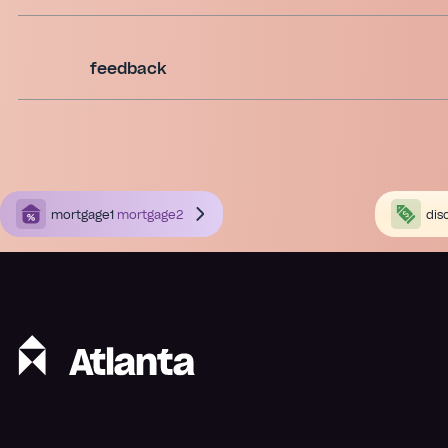
feedback
mortgage1
mortgage2
dis