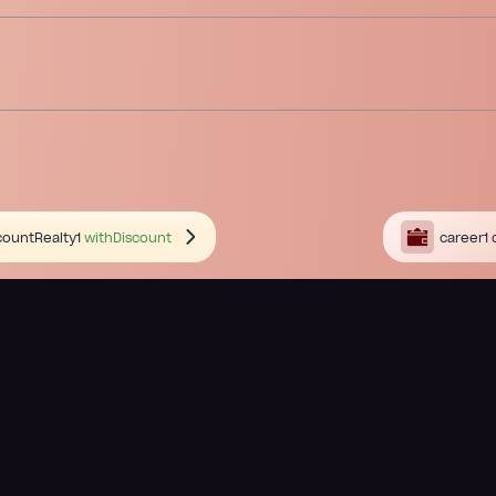
countRealty1
withDiscount
career1