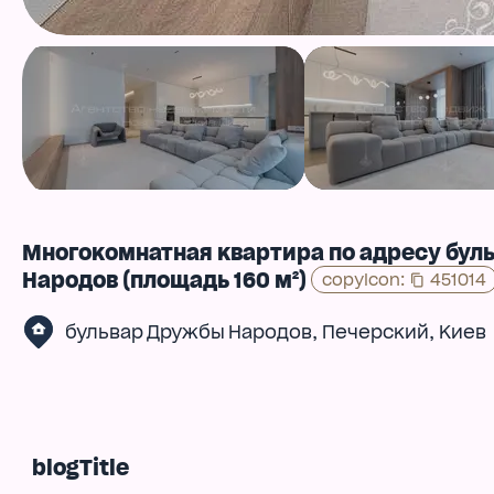
Многокомнатная квартира по адресу бул
Народов (площадь 160 м²)
copyIcon
:
451014
,
,
бульвар Дружбы Народов
Печерский
Киев
blogTitle