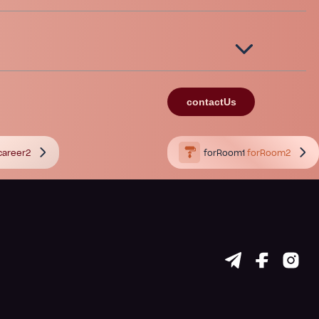
contactUs
career2
forRoom1
forRoom2