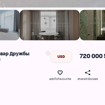
al
ьвар Дружбы
720 000 
USD
addToFavourite
shareInSocials