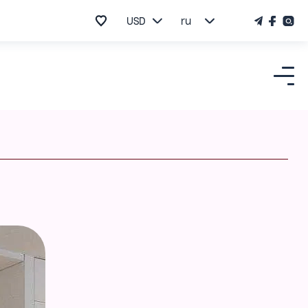
USD
ru