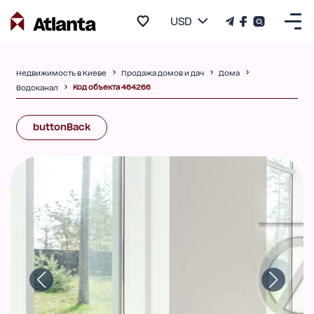
USD
Недвижимость в Киеве
Продажа домов и дач
Дома
Код объекта 464266
Водоканал
buttonBack