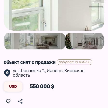
Объект снят с продажи
copyIcon
:
464266
ул. Шевченко Т.
Ирпень
Киевская
,
,
область
550 000 $
USD