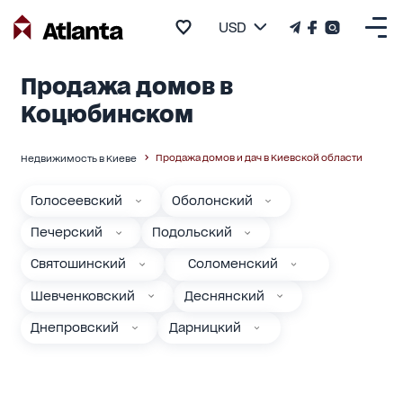
USD
Продажа домов в
Коцюбинском
Продажа домов и дач в Киевской области
Недвижимость в Киеве
Голосеевский
Оболонский
Печерский
Подольский
Святошинский
Соломенский
Шевченковский
Деснянский
Днепровский
Дарницкий