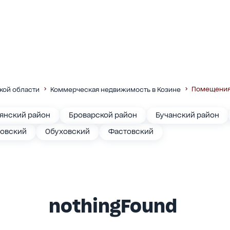
Помещени
кой области
Коммерческая недвижимость в Козине
янский район
Броварской район
Бучанский район
овский
Обуховский
Фастовский
nothingFound