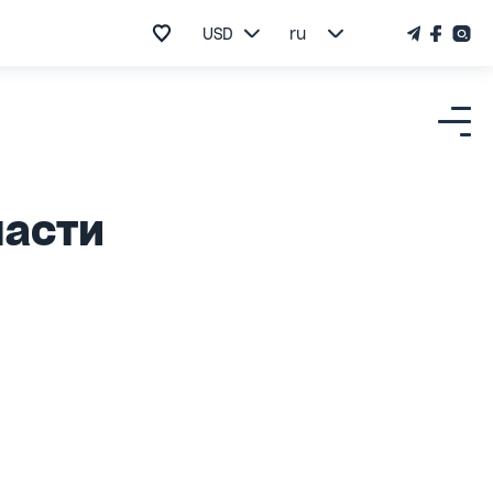
USD
ru
ласти