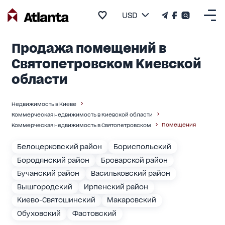
USD
Продажа помещений в
Святопетровском Киевской
области
Недвижимость в Киеве
Коммерческая недвижимость в Киевской области
Помещения
Коммерческая недвижимость в Святопетровском
Белоцерковский район
Бориспольский
Бородянский район
Броварской район
Бучанский район
Васильковский район
Вышгородский
Ирпенский район
Киево-Святошинский
Макаровский
Обуховский
Фастовский