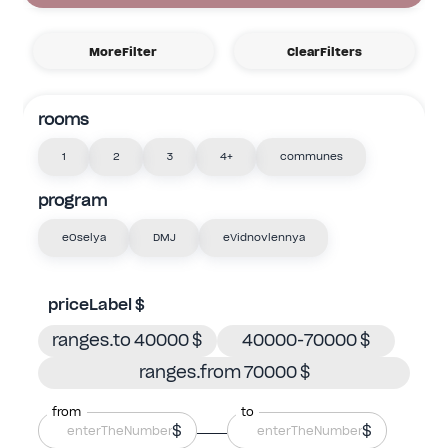
MoreFilter
ClearFilters
rooms
1
2
3
4+
communes
program
eOselya
DMJ
eVidnovlennya
priceLabel $
ranges.to 40000 $
40000-70000 $
ranges.from 70000 $
from
to
$
$