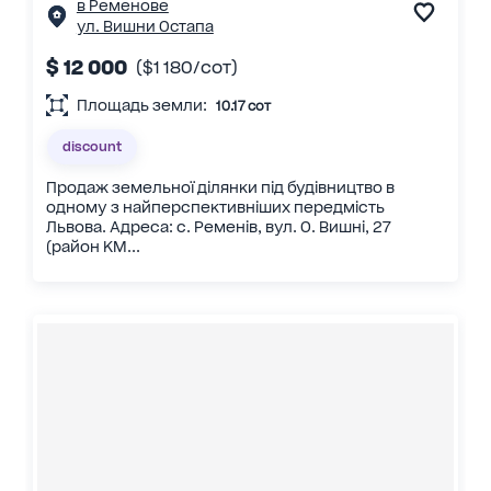
в Ременове
ул. Вишни Остапа
$ 12 000
($1 180/сот)
Площадь земли:
10.17 сот
discount
Продаж земельної ділянки під будівництво в
одному з найперспективніших передмість
Львова. Адреса: с. Ременів, вул. О. Вишні, 27
(район КМ...