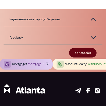
Недвижимость в городах Украины
feedback
contactUs
mortgage1
mortgage2
discountRealty1
withDiscoun