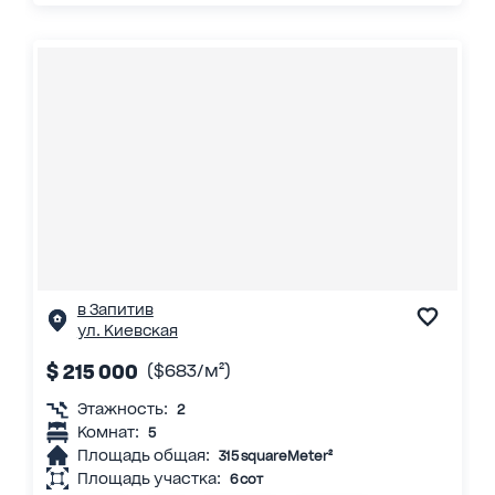
в Запитив
ул. Киевская
$ 215 000
($683/м²)
Этажность:
2
Комнат:
5
Площадь общая:
315 squareMeter²
Площадь участка:
6 сот