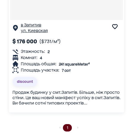
в Запитив
ул. Киевская
$ 176 000
($731/м²)
Этажность:
2
Комнат:
4
Площадь общая:
241 squareMeter²
Площадь участка:
7 сот
discount
Продаж будинку у смт.Запитів. Більше, ніж просто
стіни. Це ваш новий маніфест успіху в смт.Запитів.
Ви бачили сотні типових проектів...
1