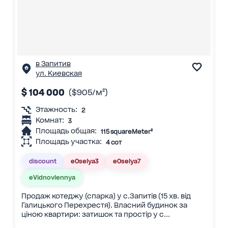
в Запитив
ул. Киевская
$ 104 000
($905/м²)
Этажность:
2
Комнат:
3
Площадь общая:
115 squareMeter²
Площадь участка:
4 сот
discount
eOselya3
eOselya7
eVidnovlennya
Продаж котеджу (спарка) у с.Запитів (15 хв. від
Галицького Перехрестя). Власний будинок за
ціною квартири: затишок та простір у с...