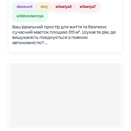
discount
dmj
eOselya3
eOselya7
eVidnovlennya
Ваш ідеальний простір для життя та безпеки:
сучасний маєток площею 315 м². Шукаєте дім, де
вишуканість поєднується з повною
автономністю?...