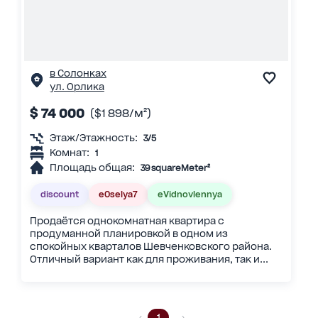
в Солонках
ул. Орлика
$ 74 000
($1 898/м²)
Этаж/Этажность:
3/5
Комнат:
1
Площадь общая:
39 squareMeter²
discount
eOselya7
eVidnovlennya
Продаётся однокомнатная квартира с
продуманной планировкой в одном из
спокойных кварталов Шевченковского района.
Отличный вариант как для проживания, так и...
1