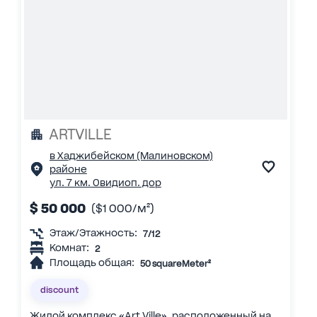
ARTVILLE
в Хаджибейском (Малиновском)
районе
ул. 7 км. Овидиоп. дор
$ 50 000
($1 000/м²)
Этаж/Этажность:
7/12
Комнат:
2
Площадь общая:
50 squareMeter²
discount
Жилой комплекс «Art Ville», расположенный на