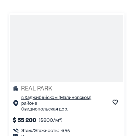
REAL PARK
в Хаджибейском (Малиновском)
районе
Овидиопольская дор.
$ 55 200
($800/м²)
Этаж/Этажность:
11/16