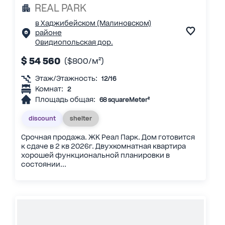
REAL PARK
в Хаджибейском (Малиновском)
районе
Овидиопольская дор.
$ 54 560
($800/м²)
Этаж/Этажность:
12/16
Комнат:
2
Площадь общая:
68 squareMeter²
discount
shelter
Срочная продажа. ЖК Реал Парк. Дом готовится
к сдаче в 2 кв 2026г. Двухкомнатная квартира
хорошей функциональной планировки в
состоянии...