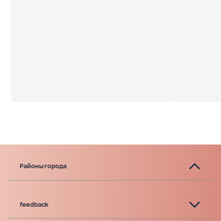
Районы города
feedback