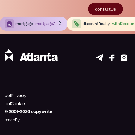
contactUs
mortgage1
mortgage2
discountRealty1
withDiscoun
polPrivacy
polCookie
© 2001-
2026
copywrite
madeBy