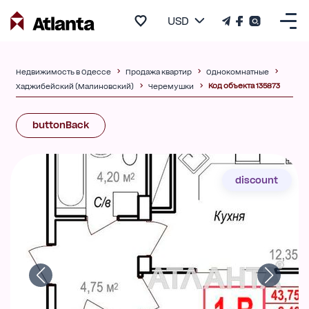
USD
Недвижимость в Одессе
Продажа квартир
Однокомнатные
Код объекта 135873
Хаджибейский (Малиновский)
Черемушки
buttonBack
discount