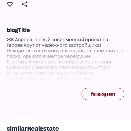
blogTitle
ЖК Аврора - новый современный проект на
Героев Крут от надёжного застройщика!
Находится в пяти минутах ходьбы от знаменитого
парка Горького в центре Черемушек.
В этом районе вокруг зеленые улицы и дворы.
Давно сформировавшаяся инфраструктура.
И так преимущества нашего объекта:
- шаговая близость парка «Горького»;
- отличная транспортная развязка;
- поблизости масса школ, детских садов,
fullBlogText
ресторанов, кафе и фитнесс клубов;
- благоустроенная территория с высоким
уровнем безопасности с видеонаблюдением.
Оформление 0%
Рассрочка .
similarRealEstate