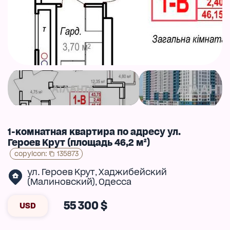
1-комнатная квартира по адресу ул.
Героев Крут (площадь 46,2 м²)
copyIcon
:
135873
ул. Героев Крут
Хаджибейский
,
(Малиновский)
Одесса
,
55 300 $
USD