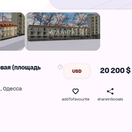
овая (площадь
20 200 $
USD
,
)
Одесса
addToFavourite
shareInSocials