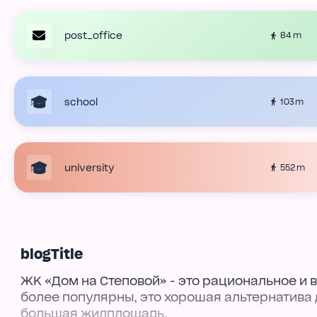
post_office
84 m
school
103 m
university
552 m
blogTitle
ЖК «Дом на Степовой» - это рациональное и 
более популярны, это хорошая альтернатива
большая жилплощадь.