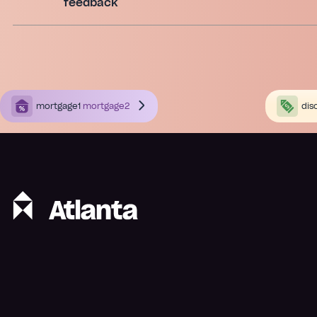
feedback
mortgage1
mortgage2
dis