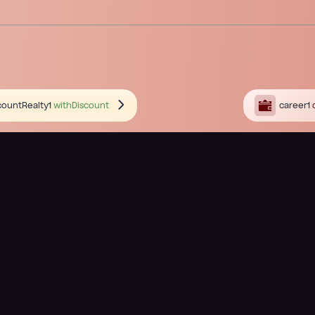
countRealty1
withDiscount
career1