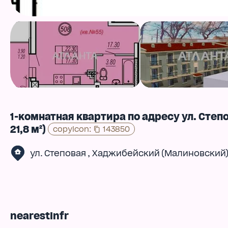
1-комнатная квартира по адресу ул. Степ
21,8 м²)
copyIcon
:
143850
,
ул. Степовая
Хаджибейский (Малиновский
nearestInfr