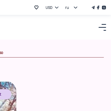
USD
ru
50
t