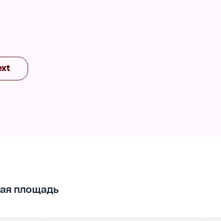
нная
ext
ая площадь