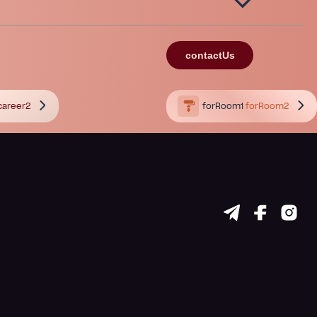
contactUs
career2
forRoom1
forRoom2