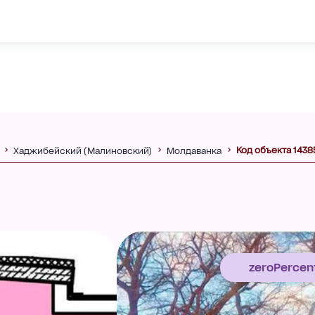
Код объекта 1438
Хаджибейский (Малиновский)
Молдаванка
zeroPercen