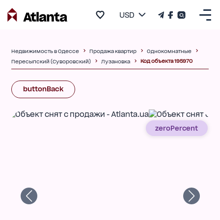
USD
Недвижимость в Одессе
Продажа квартир
Однокомнатные
Код объекта 195970
Пересыпский (Суворовский)
Лузановка
buttonBack
zeroPercent